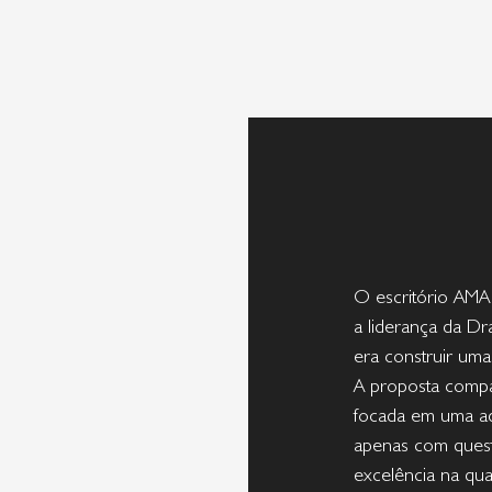
O escritório AMA
a liderança da D
era construir uma
A proposta compa
focada em uma ad
apenas com quest
excelência na qua