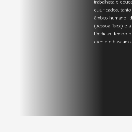
trabalhista e educ
qualificados, tant
âmbito humano, de
(pessoa física) e 
Dedicam tempo p
cliente e buscam 