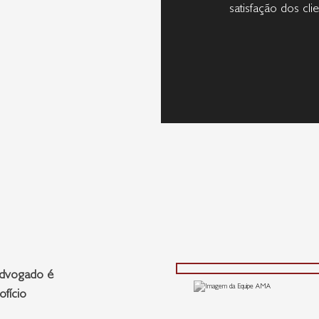
satisfação dos cli
advogado é
ofício